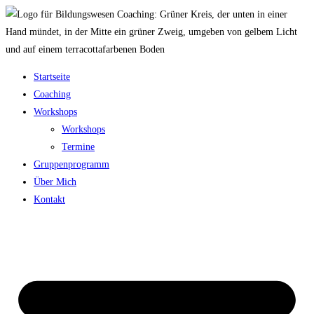
Zum
Inhalt
springen
Startseite
Coaching
Workshops
Workshops
Termine
Gruppenprogramm
Über Mich
Kontakt